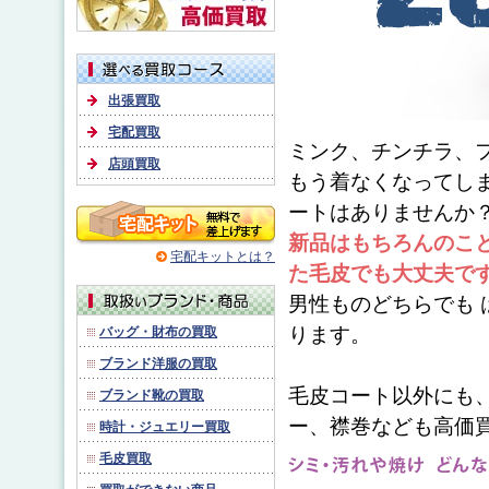
出張買取
宅配買取
ミンク、チンチラ、
店頭買取
もう着なくなってし
ートはありませんか
新品はもちろんのこ
宅配キットとは？
た毛皮でも大丈夫で
男性ものどちらでも 
ります。
バッグ・財布の買取
ブランド洋服の買取
毛皮コート以外にも
ブランド靴の買取
ー、襟巻なども高価
時計・ジュエリー買取
毛皮買取